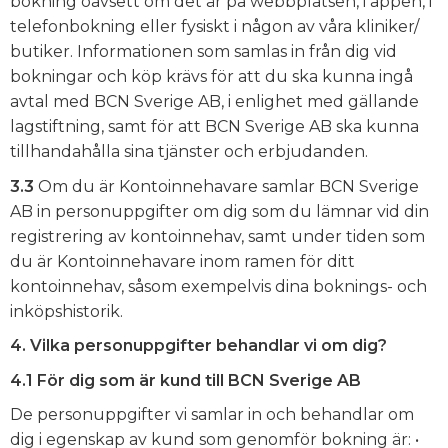
bokning oavsett om det är på webbplatsen, i appen, i
telefonbokning eller fysiskt i någon av våra kliniker/
butiker. Informationen som samlas in från dig vid
bokningar och köp krävs för att du ska kunna ingå
avtal med BCN Sverige AB, i enlighet med gällande
lagstiftning, samt för att BCN Sverige AB ska kunna
tillhandahålla sina tjänster och erbjudanden.
3.3
Om du är Kontoinnehavare samlar BCN Sverige
AB in personuppgifter om dig som du lämnar vid din
registrering av kontoinnehav, samt under tiden som
du är Kontoinnehavare inom ramen för ditt
kontoinnehav, såsom exempelvis dina boknings- och
inköpshistorik.
4. Vilka personuppgifter behandlar vi om dig?
4.1
För dig som är kund till BCN Sverige AB
De personuppgifter vi samlar in och behandlar om
dig i egenskap av kund som genomför bokning är: •