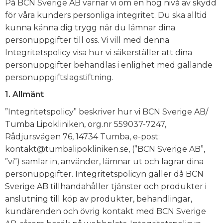
På BCN Sverige AB värnar vi om en hög nivå av skydd
för våra kunders personliga integritet. Du ska alltid
kunna känna dig trygg när du lämnar dina
personuppgifter till oss. Vi vill med denna
Integritetspolicy visa hur vi säkerställer att dina
personuppgifter behandlas i enlighet med gällande
personuppgiftslagstiftning.
1. Allmänt
”Integritetspolicy” beskriver hur vi BCN Sverige AB/
Tumba Lipokliniken, org.nr 559037-7247,
Rådjursvägen 76, 14734 Tumba, e-post:
kontakt@tumbalipokliniken.se, (”BCN Sverige AB”,
”vi”) samlar in, använder, lämnar ut och lagrar dina
personuppgifter. Integritetspolicyn gäller då BCN
Sverige AB tillhandahåller tjänster och produkter i
anslutning till köp av produkter, behandlingar,
kundärenden och övrig kontakt med BCN Sverige