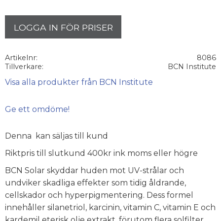
LOGGA IN FÖR PRISER
Artikelnr
8086
Tillverkare
BCN Institute
Visa alla produkter från BCN Institute
Ge ett omdöme!
Denna kan säljas till kund
Riktpris till slutkund 400kr ink moms eller högre
BCN Solar skyddar huden mot UV-strålar och
undviker skadliga effekter som tidig åldrande,
cellskador och hyperpigmentering. Dess formel
innehåller silanetriol, karcinin, vitamin C, vitamin E och
kardemil eterisk olje extrakt, förutom flera solfilter