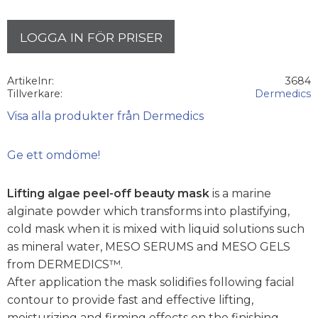
LOGGA IN FÖR PRISER
Artikelnr
3684
Tillverkare
Dermedics
Visa alla produkter från Dermedics
Ge ett omdöme!
Lifting algae peel-off beauty mask
is a marine
alginate powder which transforms into plastifying,
cold mask when it is mixed with liquid solutions such
as mineral water, MESO SERUMS and MESO GELS
from DERMEDICS™.
After application the mask solidifies following facial
contour to provide fast and effective lifting,
moisturizing and firming effects on the finishing