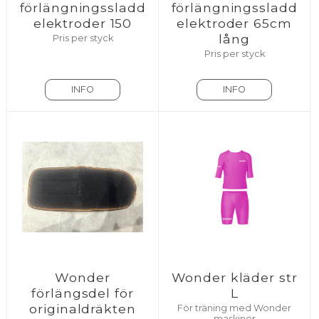
förlängningssladd
förlängningssladd
elektroder 150
elektroder 65cm
lång
Pris per styck
Pris per styck
INFO
INFO
Wonder
Wonder kläder str
förlängsdel för
L
originaldräkten
För träning med Wonder
maskiner