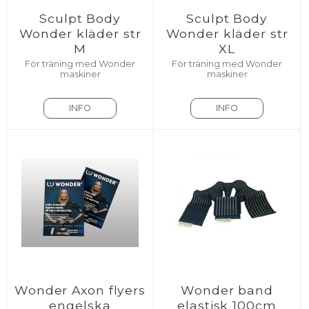
Sculpt Body
Sculpt Body
Wonder kläder str
Wonder kläder str
M
XL
För träning med Wonder
För träning med Wonder
maskiner
maskiner
INFO
INFO
Wonder Axon flyers
Wonder band
engelska
elastisk 100cm