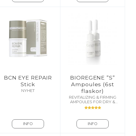
BCN EYE REPAIR
BIOREGENE ”S”
Stick
Ampoules (6st
flaskor)
NYHET
REVITALIZING & FIRMING
AMPOULES FOR DRY &
DEHYDRATED SKIN
INFO
INFO