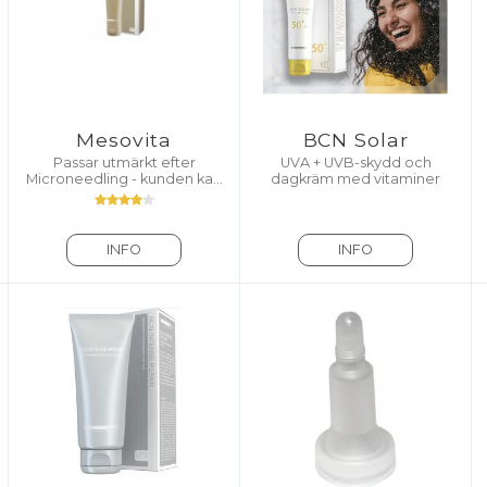
Mesovita
BCN Solar
Passar utmärkt efter
UVA + UVB-skydd och
Microneedling - kunden kan
dagkräm med vitaminer
köpa med sig hem
INFO
INFO