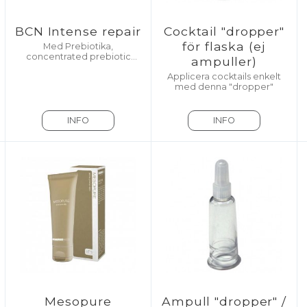
BCN Intense repair
Cocktail "dropper"
för flaska (ej
Med Prebiotika,
concentrated prebiotic
ampuller)
formula
Applicera cocktails enkelt
med denna "dropper"
INFO
INFO
Mesopure
Ampull "dropper" /