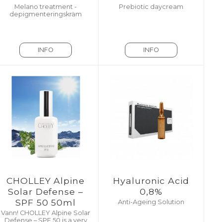
Melano treatment -
Prebiotic daycream
depigmenteringskräm
INFO
INFO
CHOLLEY Alpine
Hyaluronic Acid
Solar Defense –
0,8%
SPF 50 50ml
Anti-Ageing Solution
Vann! CHOLLEY Alpine Solar
Defense – SPF 50 is a very