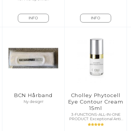
INFO
INFO
BCN Hårband
Cholley Phytocell
Eye Contour Cream
Ny design!
15ml
3-FUNCTIONS-ALL-IN-ONE
PRODUCT: Exceptional Anti-
Wrinkles, Anti-Puffiness, and
Anti-Dark Circles Actions.