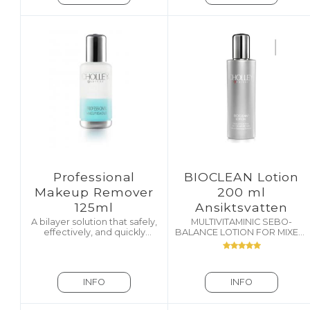
Professional
BIOCLEAN Lotion
Makeup Remover
200 ml
125ml
Ansiktsvatten
A bilayer solution that safely,
MULTIVITAMINIC SEBO-
effectively, and quickly
BALANCE LOTION FOR MIXED,
removes all traces of makeup
IMPURE & OILY SKIN
INFO
INFO