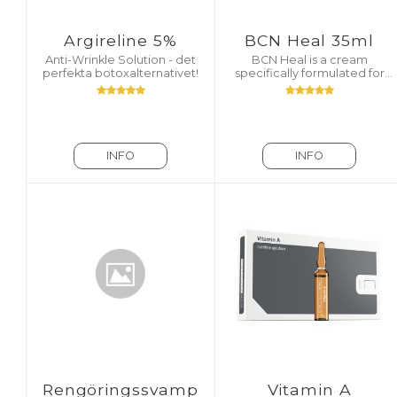
Argireline 5%
BCN Heal 35ml
Anti-Wrinkle Solution - det
BCN Heal is a cream
perfekta botoxalternativet!
specifically formulated for
use after mechanical
aesthetic procedures that
can produce alterations in
the skin, such as dermopunct
INFO
INFO
Rengöringssvamp
Vitamin A