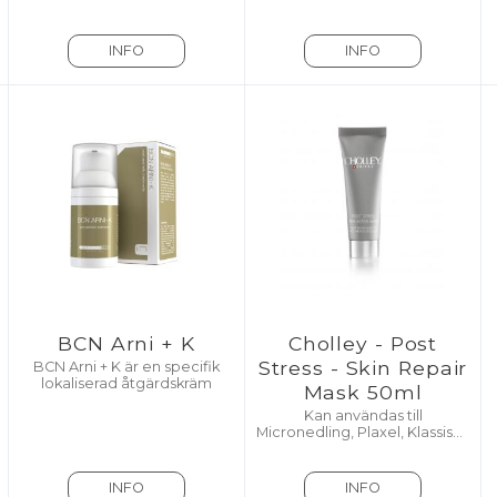
INFO
INFO
BCN Arni + K
Cholley - Post
Stress - Skin Repair
BCN Arni + K är en specifik
lokaliserad åtgärdskräm
Mask 50ml
Kan användas till
Micronedling, Plaxel, Klassiska
Ansiktsbehandlingar, MDA
och Kemiska Peelingar
INFO
INFO