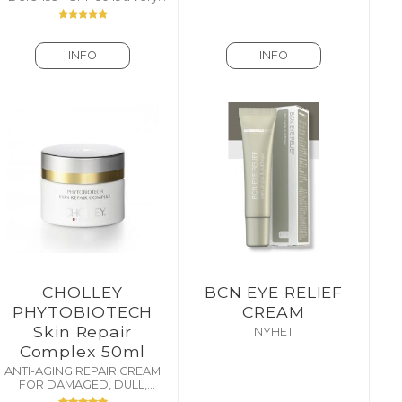
effective antioxidant
emulsion for the maximum
protection of the skin against
solar radiations.
INFO
INFO
CHOLLEY
BCN EYE RELIEF
PHYTOBIOTECH
CREAM
Skin Repair
NYHET
Complex 50ml
ANTI-AGING REPAIR CREAM
FOR DAMAGED, DULL,
STRESSED, AND TIRED SKIN