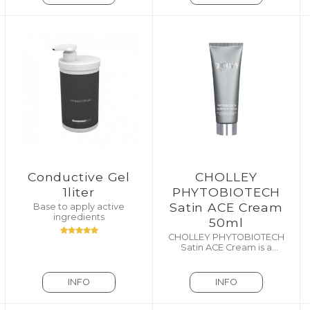
Conductive Gel
CHOLLEY
1liter
PHYTOBIOTECH
Satin ACE Cream
Base to apply active
ingredients
50ml
CHOLLEY PHYTOBIOTECH
Satin ACE Cream is a
powerful Anti-Aging Cream
with intense Antioxidant and
Anti-Inflammatory.
INFO
INFO