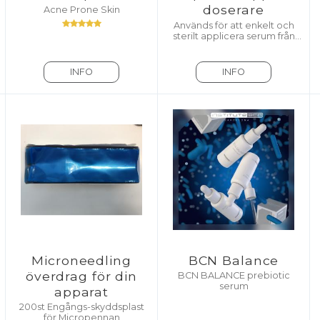
doserare
Acne Prone Skin
Används för att enkelt och
sterilt applicera serum från
ampuller
INFO
INFO
Microneedling
BCN Balance
överdrag för din
BCN BALANCE prebiotic
serum
apparat
200st Engångs-skyddsplast
för Micropennan