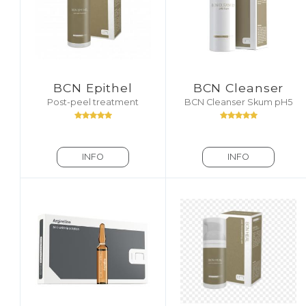
BCN Epithel
BCN Cleanser
Post-peel treatment
BCN Cleanser Skum pH5
INFO
INFO